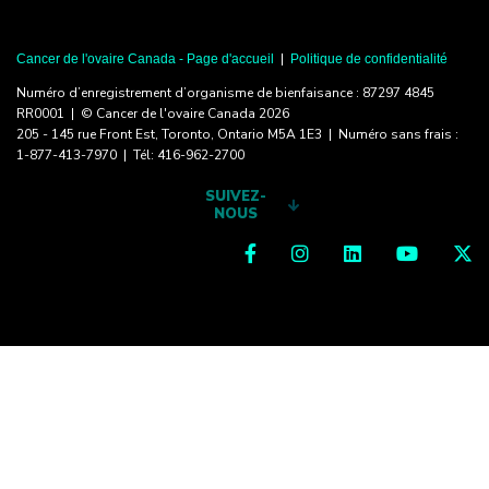
|
Cancer de l'ovaire Canada - Page d'accueil
Politique de confidentialité
Numéro d’enregistrement d’organisme de bienfaisance : 87297 4845
RR0001 | © Cancer de l'ovaire Canada 2026
205 - 145 rue Front Est, Toronto, Ontario M5A 1E3 | Numéro sans frais :
1-877-413-7970 | Tél: 416-962-2700
SUIVEZ-
NOUS
Facebook
Instagram
Linkedin
YouTub
Tw